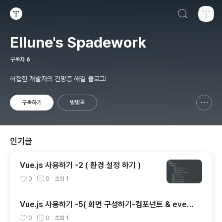
검색하기
티스토리
Ellune's Spadework
구독자
6
허접한 개발자의 건망증 해결 블로그!
구독하기
방명록
신고하기 레이어
열기
인기글
Vue.js 사용하기 -2 ( 환경 설정 하기 )
0
0
조회
1
Vue.js 사용하기 -5( 화면 구성하기-컴포넌트 & event
bus )
0
0
조회
1