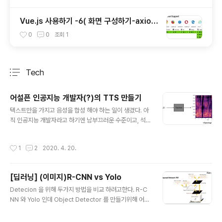
Vue.js 사용하기 -6( 화면 구성하기-axios
& alert )
0
0
조회
1
Tech
분류 전체보기
주요 글 목록
어설픈 인공지능 개발자(?)의 TTS 만들기
글 내용
텍스트만을 가지고 음성을 합성 해야 하는 일이 생겼다. 아
직 인공지능 개발자라고 하기엔 남부끄러운 수준이고, 석
사 박사들 처럼 전문가 스럽지 못하기 때문에 이 상황을 어
떻게 해야할지 고민이 많아 졌다. Tacotron 2 tacotron
작성시간
1
2
2020. 4. 20.
이라는 프로젝트가 있다. 간단하게 말하면 오디오 멜스펙
토그램을 학습하여 유사한 음파를 합성하여 마치 말하는것
과 같은 음성을 보여 주는것이다. 보통 tactron 관련된 블
[딥러닝] (이미지)R-CNN vs Yolo
로그를 보면 아래 그림같은것들과 함께 네트워크 모델에
글 내용
대한 설명들을 기본적으로 하고 있다. 하지만 , 난 솔직히
Detecion 을 위해 두가지 방법을 비교 하려고한다. R-C
말하면 음성쪽 전문가가 될 생각도 없고 딱 필요한 부분까
NN 와 Yolo 인데 Object Detector 를 만들기위해 어떤
지만 사용할 예정이다. 그리고 아직 이 내용들을 이해할 노
알고리즘을 사용할지 고민을 많이 했고 그중 이 두가지를
하우나 지식이 없다. 나중에 좀더 공부를 해야 하겠지만 그
비교 하려고 한다. R-CNN R-CNN은 Multi-stage pip