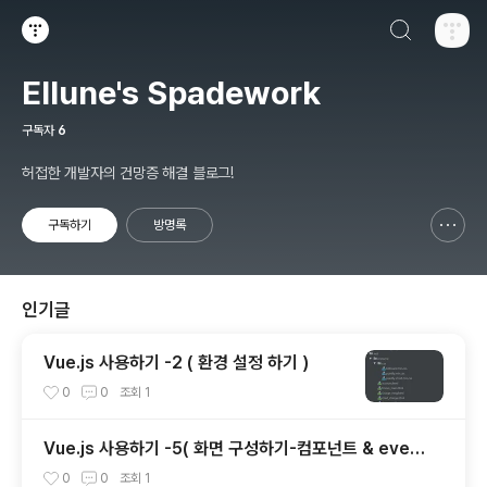
검색하기
티스토리
Ellune's Spadework
구독자
6
허접한 개발자의 건망증 해결 블로그!
구독하기
방명록
신고하기 레이어
열기
인기글
Vue.js 사용하기 -2 ( 환경 설정 하기 )
0
0
조회
1
Vue.js 사용하기 -5( 화면 구성하기-컴포넌트 & event
bus )
0
0
조회
1