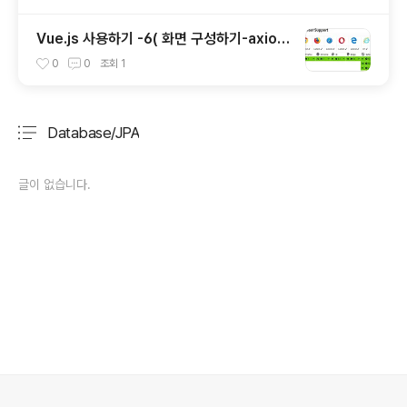
Vue.js 사용하기 -6( 화면 구성하기-axios
& alert )
0
0
조회
1
Database/JPA
분류 전체보기
주요 글 목록
글이 없습니다.
의안내