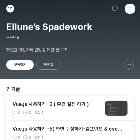
검색하기
티스토리
Ellune's Spadework
구독자
6
허접한 개발자의 건망증 해결 블로그!
구독하기
방명록
신고하기 레이어
열기
인기글
Vue.js 사용하기 -2 ( 환경 설정 하기 )
0
0
조회
1
Vue.js 사용하기 -5( 화면 구성하기-컴포넌트 & event
bus )
0
0
조회
1