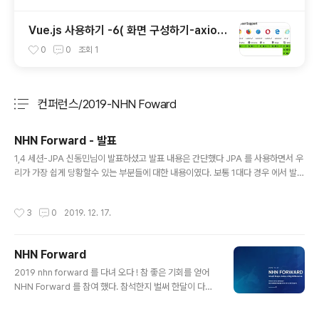
Vue.js 사용하기 -6( 화면 구성하기-axios
& alert )
0
0
조회
1
컨퍼런스/2019-NHN Foward
분류 전체보기
주요 글 목록
NHN Forward - 발표
글 내용
1,4 세션-JPA 신동민님이 발표하셨고 발표 내용은 간단했다 JPA 를 사용하면서 우
리가 가장 쉽게 당황할수 있는 부분들에 대한 내용이였다. 보통 1대다 경우 에서 발생
할수 있는 이야기를 기준으로 발표가 진행 되었다. 1대 다일 경우 JPA 로 연관관계
를 만들때 양방향으로 서로 관계를 맺어준 상태에서 쿼리를 실행하면 내가 의도하지
작성시간
3
0
2019. 12. 17.
않은 update 문이 추가로 실행되는것을 확인할수 있다. 이경우는 서로 관계를 명시
할때 중복으로 일어나느 경우인데 그에 따른 해결 방법들과 github 을 통한 소스 공
유를 해주는 자리였다. 그리고 N+1 현상에 대한 이유와 대응책에 대해서 공유 해주
NHN Forward
는 시간을 가졌다. fetch join , entity grafh 사용시 많이 발생하는데 특히 paging
글 내용
을 사용하는 상태..
2019 nhn forward 를 다녀 오다 ! 참 좋은 기회를 얻어
NHN Forward 를 참여 했다. 참석한지 벌써 한달이 다됬
는데 내용정리는 이제서야... 하는 나의 게으름에 박수를 보
낸다. 사람이 정말 많았다 앞에서 서성이면서 사람구경을